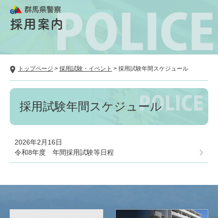
ペ
メ
ー
ニ
ジ
ュ
の
ー
先
を
頭
飛
で
ば
現
トップページ
>
採用試験・イベント
>
採用試験年間スケジュール
す。
し
在
て
地
本
本
文
採用試験年間スケジュール
文
へ
2026年2月16日
令和8年度 年間採用試験等日程
広