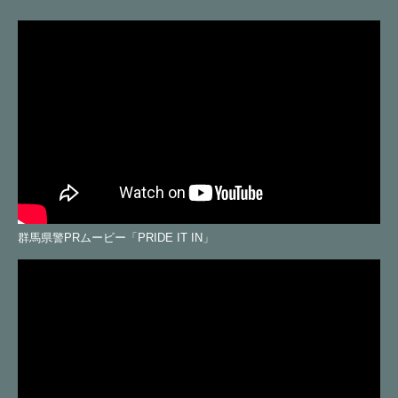
動
画
コ
ー
ナ
ー
群馬県警PRムービー「PRIDE IT IN」