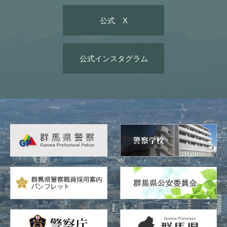
公式 X
公式インスタグラム
広
告
バ
ナ
ー