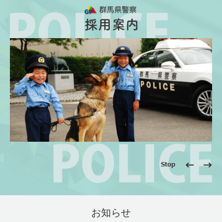
ペ
メ
ー
ニ
ジ
ュ
の
ー
先
を
頭
飛
で
ば
す。
し
て
本
文
へ
停
前
次
止
の
の
ス
ス
本
ラ
ラ
文
お知らせ
イ
イ
ド
ド