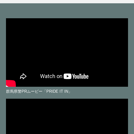
動
画
コ
ー
ナ
ー
群馬県警PRムービー「PRIDE IT IN」