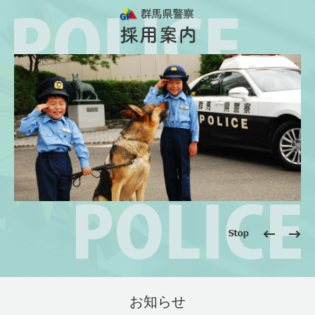
ペ
メ
ー
ニ
ジ
ュ
の
ー
先
を
頭
飛
で
ば
す。
し
て
本
文
へ
停
前
次
止
の
の
ス
ス
本
ラ
ラ
文
お知らせ
イ
イ
ド
ド